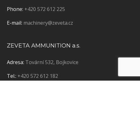
Phone:
+420 572 612 225
E-mail:
machinery@zeveta.cz
ZEVETA AMMUNITION a.s.
Adresa:
Tovární 532, Bojkovice
Tel.:
+420 572 612 182
E-mail:
ammunition@zeveta.cz
Copyright © 2019 ZEVETA Bojkovice a.s. | Vytvořila
agentura
Bizmark