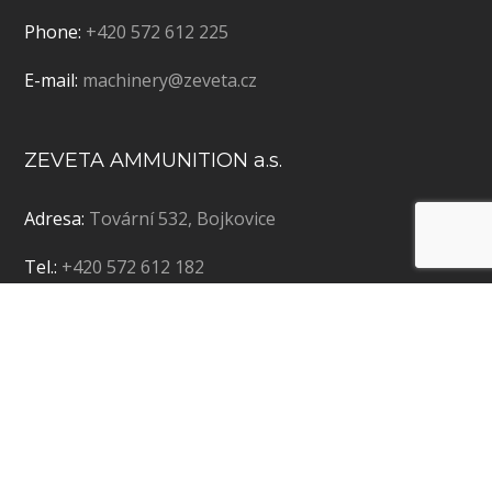
Phone:
+420 572 612 225
E-mail:
machinery@zeveta.cz
ZEVETA AMMUNITION a.s.
Adresa:
Tovární 532, Bojkovice
Tel.:
+420 572 612 182
E-mail:
ammunition@zeveta.cz
Copyright © 2019 ZEVETA Bojkovice a.s. | Vytvořila
agentura
Bizmark