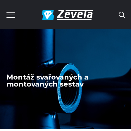
Montáž svařovaných a
montovaných sestav