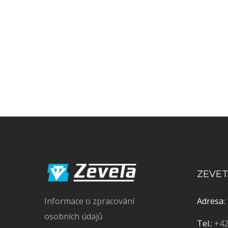
ZEVETA
Informace o zpracování
Adresa:
osobních údajů
Tel.:
+42