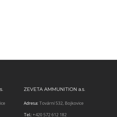
s.
ZEVETA AMMUNITION a.s.
ice
Adresa:
Tovární 532, Bojkovice
Tel.:
+420 572 612 182