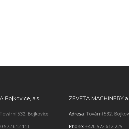
 Bojkovice, a.s.
ZEVETA MACHINERY a.
Tovární 532, Bojkovice
Adresa:
Tovární 532, Bojkov
0 572 612 111
Phone:
+420 572 612 225