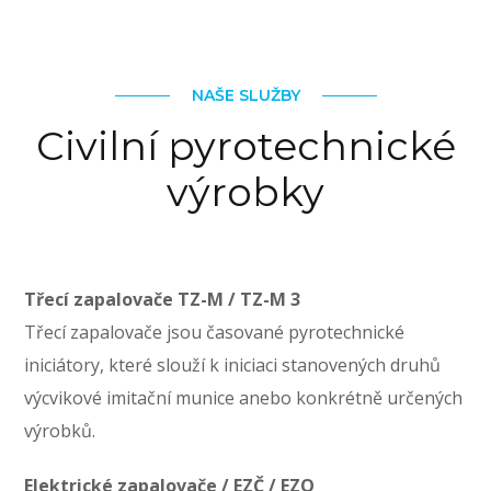
NAŠE SLUŽBY
Civilní pyrotechnické
výrobky
Třecí zapalovače TZ-M / TZ-M 3
Třecí zapalovače jsou časované pyrotechnické
iniciátory, které slouží k iniciaci stanovených druhů
výcvikové imitační munice anebo konkrétně určených
výrobků.
Elektrické zapalovače / EZČ / EZO