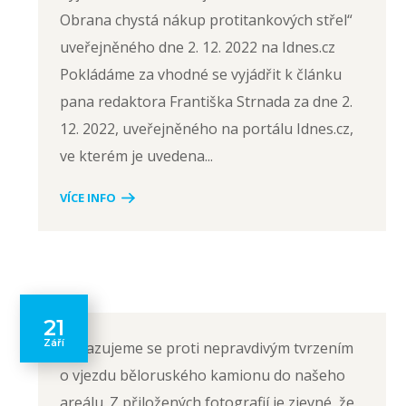
Obrana chystá nákup protitankových střel“
uveřejněného dne 2. 12. 2022 na Idnes.cz
Pokládáme za vhodné se vyjádřit k článku
pana redaktora Františka Strnada za dne 2.
12. 2022, uveřejněného na portálu Idnes.cz,
ve kterém je uvedena...
VÍCE INFO
21
Září
Ohrazujeme se proti nepravdivým tvrzením
o vjezdu běloruského kamionu do našeho
areálu. Z přiložených fotografií je zjevné, že