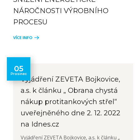
NÁROČNOSTI VÝROBNÍHO
PROCESU
VÍCE INFO
05
Prosinec
Vyjádření ZEVETA Bojkovice,
a.s. k článku „ Obrana chystá
nákup protitankových střel“
uveřejněného dne 2. 12. 2022
na Idnes.cz
Vyjádření ZEVETA Bojkovice, a.s. k článku „