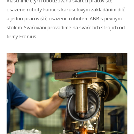
Vlastníme čtyři robotizovaná svářecí pracoviště
osazené roboty Fanuc s karuselovým zakládáním dílů
a jedno pracoviště osazené robotem ABB s pevným
stolem. Svařování provádíme na svářecích strojích od
firmy Fronius.