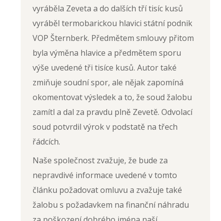
vyráběla Zeveta a do dalších tří tisíc kusů
vyráběl termobarickou hlavici státní podnik
VOP Šternberk. Předmětem smlouvy přitom
byla výměna hlavice a předmětem sporu
výše uvedené tři tisíce kusů. Autor také
zmiňuje soudní spor, ale nějak zapomíná
okomentovat výsledek a to, že soud žalobu
zamítl a dal za pravdu plně Zevetě. Odvolací
soud potvrdil výrok v podstatě na třech
řádcích.
Naše společnost zvažuje, že bude za
nepravdivé informace uvedené v tomto
článku požadovat omluvu a zvažuje také
žalobu s požadavkem na finanční náhradu
za poškození dobrého jména naší