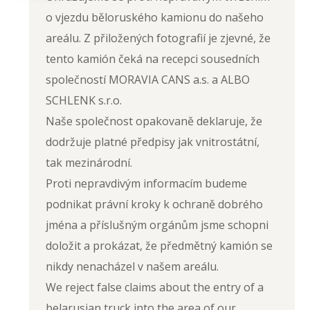
o vjezdu běloruského kamionu do našeho
areálu. Z přiložených fotografií je zjevné, že
tento kamión čeká na recepci sousedních
společností MORAVIA CANS a.s. a ALBO
SCHLENK s.r.o.
Naše společnost opakovaně deklaruje, že
dodržuje platné předpisy jak vnitrostátní,
tak mezinárodní.
Proti nepravdivým informacím budeme
podnikat právní kroky k ochraně dobrého
jména a příslušným orgánům jsme schopni
doložit a prokázat, že předmětný kamión se
nikdy nenacházel v našem areálu.
We reject false claims about the entry of a
belarusian truck into the area of our