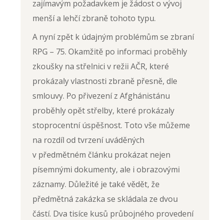
zajímavým požadavkem je žádost o vývoj
menší a lehčí zbraně tohoto typu.
A nyní zpět k údajným problémům se zbraní
RPG – 75. Okamžitě po informaci proběhly
zkoušky na střelnici v režii AČR, které
prokázaly vlastnosti zbraně přesně, dle
smlouvy. Po přivezení z Afghánistánu
proběhly opět střelby, které prokázaly
stoprocentní úspěšnost. Toto vše můžeme
na rozdíl od tvrzení uváděných
v předmětném článku prokázat nejen
písemnými dokumenty, ale i obrazovými
záznamy. Důležité je také vědět, že
předmětná zakázka se skládala ze dvou
částí. Dva tisíce kusů průbojného provedení