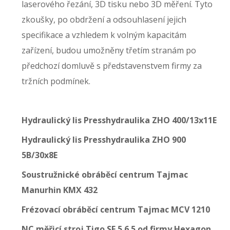
laserového řezání, 3D tisku nebo 3D měření. Tyto
zkoušky, po obdržení a odsouhlasení jejich
specifikace a vzhledem k volným kapacitám
zařízení, budou umožněny třetím stranám po
předchozí domluvě s představenstvem firmy za
tržních podmínek.
Hydraulický lis Presshydraulika ZHO 400/13x11E
Hydraulický lis Presshydraulika ZHO 900
5B/30x8E
Soustružnické obráběcí centrum Tajmac
Manurhin KMX 432
Frézovací obráběcí centrum Tajmac MCV 1210
NC měřicí stroj Tigo SF 5.6.5 od firmy Hexagon