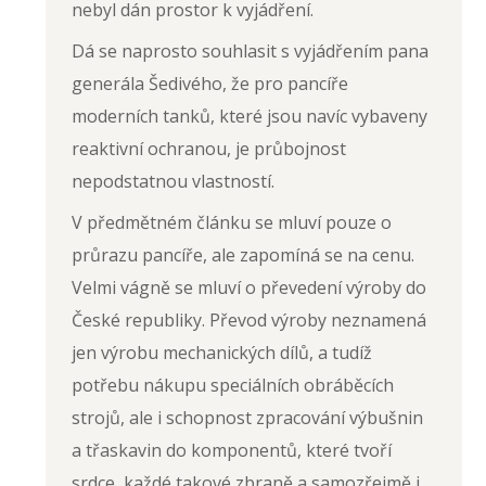
nebyl dán prostor k vyjádření.
Dá se naprosto souhlasit s vyjádřením pana
generála Šedivého, že pro pancíře
moderních tanků, které jsou navíc vybaveny
reaktivní ochranou, je průbojnost
nepodstatnou vlastností.
V předmětném článku se mluví pouze o
průrazu pancíře, ale zapomíná se na cenu.
Velmi vágně se mluví o převedení výroby do
České republiky. Převod výroby neznamená
jen výrobu mechanických dílů, a tudíž
potřebu nákupu speciálních obráběcích
strojů, ale i schopnost zpracování výbušnin
a třaskavin do komponentů, které tvoří
srdce, každé takové zbraně a samozřejmě i