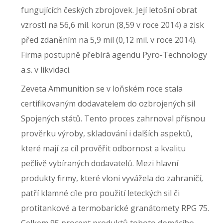
fungujících českých zbrojovek. Její letošní obrat
vzrostl na 56,6 mil. korun (8,59 v roce 2014) a zisk
před zdaněním na 5,9 mil (0,12 mil. v roce 2014).
Firma postupně přebírá agendu Pyro-Technology
a.s. v likvidaci.
Zeveta Ammunition se v loňském roce stala
certifikovaným dodavatelem do ozbrojených sil
Spojených států. Tento proces zahrnoval přísnou
prověrku výroby, skladování i dalších aspektů,
které mají za cíl prověřit odbornost a kvalitu
pečlivě vybíraných dodavatelů. Mezi hlavní
produkty firmy, které vloni vyvážela do zahraničí,
patří klamné cíle pro použití leteckých sil či
protitankové a termobarické granátomety RPG 75.
Celkem 95 procent produktů tohoto domácího