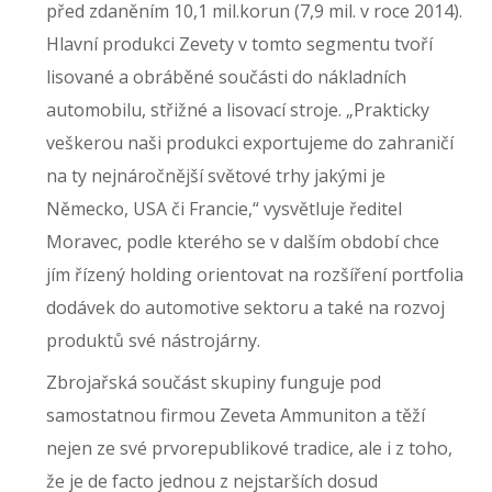
před zdaněním 10,1 mil.korun (7,9 mil. v roce 2014).
Hlavní produkci Zevety v tomto segmentu tvoří
lisované a obráběné součásti do nákladních
automobilu, střižné a lisovací stroje. „Prakticky
veškerou naši produkci exportujeme do zahraničí
na ty nejnáročnější světové trhy jakými je
Německo, USA či Francie,“ vysvětluje ředitel
Moravec, podle kterého se v dalším období chce
jím řízený holding orientovat na rozšíření portfolia
dodávek do automotive sektoru a také na rozvoj
produktů své nástrojárny.
Zbrojařská součást skupiny funguje pod
samostatnou firmou Zeveta Ammuniton a těží
nejen ze své prvorepublikové tradice, ale i z toho,
že je de facto jednou z nejstarších dosud