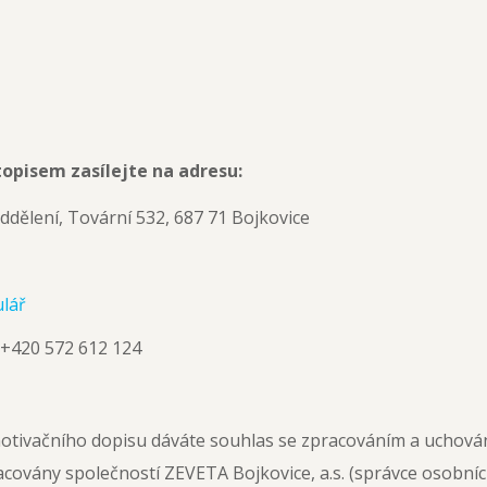
topisem zasílejte na adresu:
oddělení, Tovární 532, 687 71 Bojkovice
ulář
 +420 572 612 124
otivačního dopisu dáváte souhlas se zpracováním a uchová
covány společností ZEVETA Bojkovice, a.s. (správce osobní