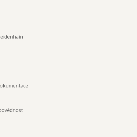
Heidenhain
 dokumentace
dpovědnost