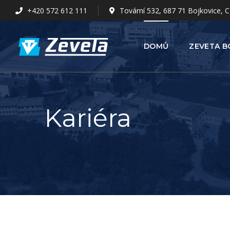
+420 572 612 111
Tovární 532, 687 71 Bojkovice, C
DOMŮ
ZEVETA B
Kariéra