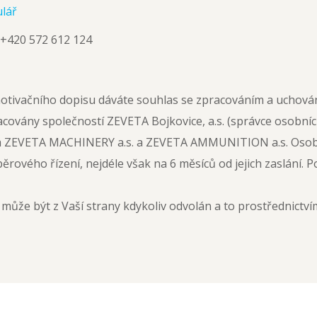
ulář
 +420 572 612 124
otivačního dopisu dáváte souhlas se zpracováním a uchová
covány společností ZEVETA Bojkovice, a.s. (správce osobní
em ZEVETA MACHINERY a.s. a ZEVETA AMMUNITION a.s. Osob
ěrového řízení, nejdéle však na 6 měsíců od jejich zaslání.
může být z Vaší strany kdykoliv odvolán a to prostřednict