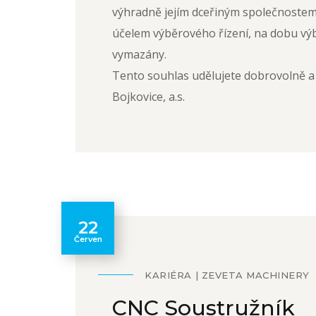
výhradně jejím dceřiným společnost
účelem výběrového řízení, na dobu výb
vymazány.
Tento souhlas udělujete dobrovolně a 
Bojkovice, a.s.
22
Červen
KARIÉRA
ZEVETA MACHINERY
CNC Soustružník