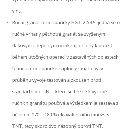
vlnu.
Ruční granát termobarický HGT-22/3.5, jedná se o
ručně vrhaný pěchotní granát se zvýšeným
tlakovým a tepelným účinkem, určený k použití
během útočných operací v zastavěných oblastech.
Účinek termobarické náplně granátu byl v
průběhu vývoje testován a zkoušen proti
standartnímu TNT, které se běžně k výrobě
ručních granátů používá a výsledkem je sestava s
účinkem 170 – 180 % ekvivalentního množství
TNT, tedy skoro dvojnásobný oproti TNT.