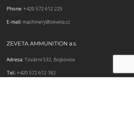
Phone:
+420 572 612 225
E-mail:
machinery@zeveta.cz
ZEVETA AMMUNITION a.s.
Adresa:
Tovární 532, Bojkovice
Tel.:
+420 572 612 182
E-mail:
ammunition@zeveta.cz
Copyright © 2019 ZEVETA Bojkovice a.s. | Vytvořila
agentura
Bizmark