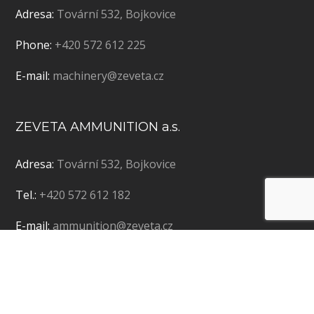
Adresa:
Tovární 532, Bojkovice
Phone:
+420 572 612 225
E-mail:
machinery@zeveta.cz
ZEVETA AMMUNITION a.s.
Adresa:
Tovární 532, Bojkovice
Tel.:
+420 572 612 182
E-mail:
ammunition@zeveta.cz
Copyright © 2019 ZEVETA Bojkovice a.s. | Vytvořila