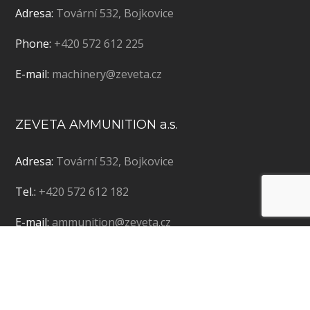
Adresa:
Tovární 532, Bojkovice
Phone:
+420 572 612 225
E-mail:
machinery@zeveta.cz
ZEVETA AMMUNITION a.s.
Adresa:
Tovární 532, Bojkovice
Tel.:
+420 572 612 182
E-mail:
ammunition@zeveta.cz
Copyright © 2019 ZEVETA Bojkovice a.s. | Vytvořila