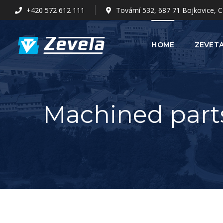
+420 572 612 111
Tovární 532, 687 71 Bojkovice, C
HOME
ZEVETA
Machined part