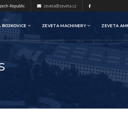
zech Republic
zeveta@zeveta.cz
 BOJKOVICE
ZEVETA MACHINERY
ZEVETA AM
s