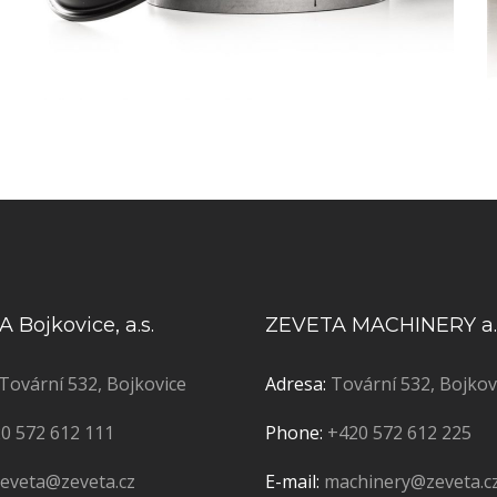
 Bojkovice, a.s.
ZEVETA MACHINERY a.
Tovární 532, Bojkovice
Adresa:
Tovární 532, Bojkov
0 572 612 111
Phone:
+420 572 612 225
zeveta@zeveta.cz
E-mail:
machinery@zeveta.c