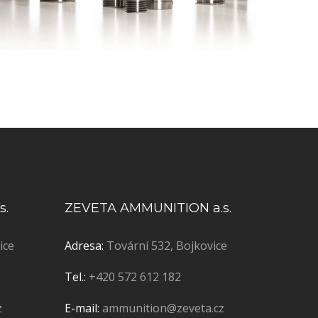
s.
ZEVETA AMMUNITION a.s.
ice
Adresa:
Tovární 532, Bojkovice
Tel.:
+420 572 612 182
z
E-mail:
ammunition@zeveta.cz