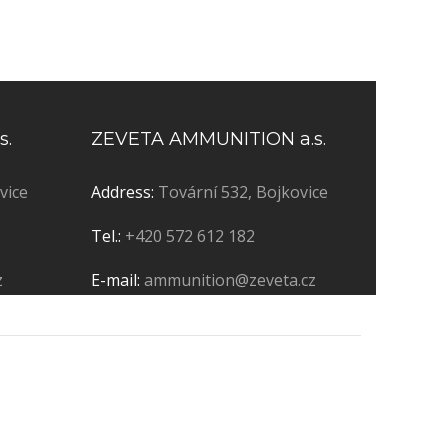
s.
ZEVETA AMMUNITION a.s.
vice
Address:
Tovární 532, Bojkovice
Tel.:
+420 572 612 182
z
E-mail:
ammunition@zeveta.cz