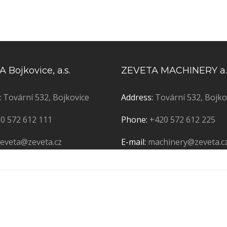
 Bojkovice, a.s.
ZEVETA MACHINERY a.
:
Tovární 532, Bojkovice
Address:
Tovární 532, Bojko
0 572 612 111
Phone:
+420 572 612 225
zeveta@zeveta.cz
E-mail:
machinery@zeveta.c