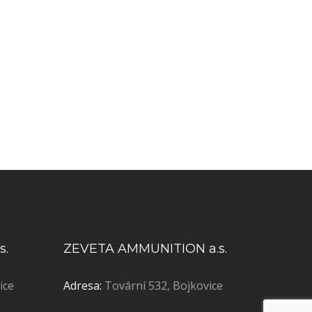
s.
ZEVETA AMMUNITION a.s.
ice
Adresa:
Tovární 532, Bojkovice