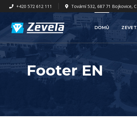
+420 572 612 111
Tovární 532, 687 71 Bojkovice, C
DOMŮ
ZEVET
Footer EN